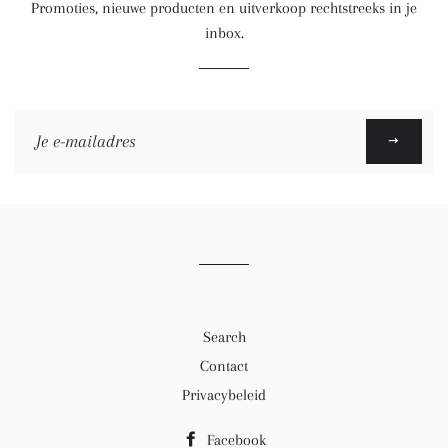
Promoties, nieuwe producten en uitverkoop rechtstreeks in je
inbox.
Meld
je
aan
voor
onze
mailinglijst
Search
Contact
Privacybeleid
Facebook