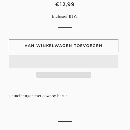
Normale
Aanbiedingsprijs
€12,99
prijs
Inclusief BTW.
AAN WINKELWAGEN TOEVOEGEN
sleutelhanger met cowboy hartje